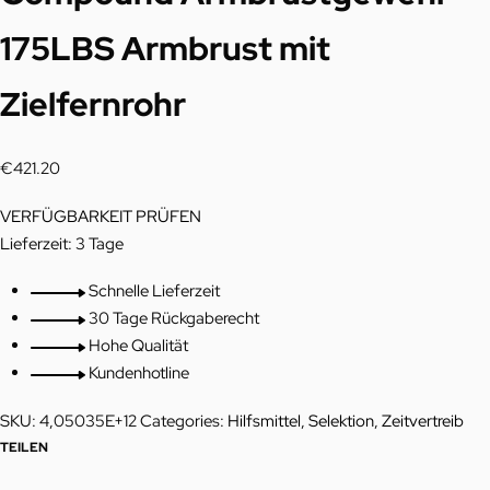
c
175LBS Armbrust mit
t
Zielfernrohr
n
a
€
421.20
v
VERFÜGBARKEIT PRÜFEN
i
Lieferzeit:
3 Tage
g
Schnelle Lieferzeit
a
30 Tage Rückgaberecht
Hohe Qualität
t
Kundenhotline
i
SKU:
4,05035E+12
Categories:
Hilfsmittel
,
Selektion
,
Zeitvertreib
o
TEILEN
n