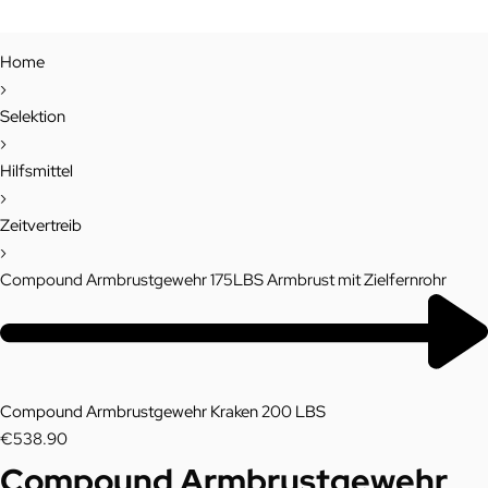
Home
›
Selektion
›
Hilfsmittel
›
Zeitvertreib
›
Compound Armbrustgewehr 175LBS Armbrust mit Zielfernrohr
P
r
Next
o
product:
Compound Armbrustgewehr Kraken 200 LBS
d
€
538.90
Compound Armbrustgewehr
u