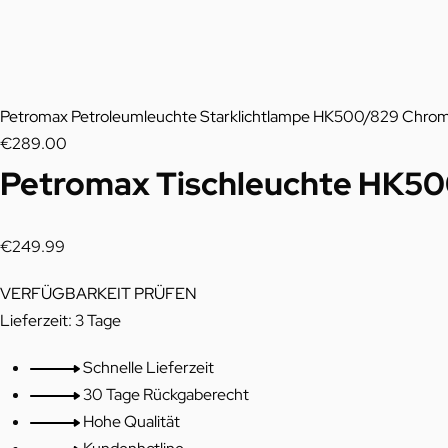
u
c
Previous
t
product:
Petromax Petroleumleuchte Starklichtlampe HK500/829 Chro
€
289.00
n
Petromax Tischleuchte HK50
a
v
€
249.99
i
VERFÜGBARKEIT PRÜFEN
g
Lieferzeit:
3 Tage
a
Schnelle Lieferzeit
t
30 Tage Rückgaberecht
Hohe Qualität
i