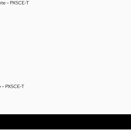
e – PX5CE-T