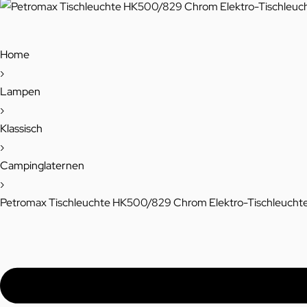
Home
›
Lampen
›
Klassisch
›
Campinglaternen
›
Petromax Tischleuchte HK500/829 Chrom Elektro-Tischleucht
P
r
o
d