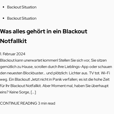
Posted
Backout Situation
in
Posted
Backout Situation
in
Was alles gehört in ein Blackout
Notfallkit
1. Februar 2024
Blackout kann unerwartet kommen! Stellen Sie sich vor, Sie sitzen
gemütlich zu Hause, scrollen durch Ihre Lieblings-App oder schauen
den neuesten Blockbuster… und plötzlich: Lichter aus. TV tot. Wi-Fi
weg. Ein Blackout! Jetzt nicht in Panik verfallen; es ist die hohe Zeit
für Ihr Blackout Notfallkit. Aber Moment mal, haben Sie überhaupt
eins? Keine Sorge, […]
Was
CONTINUE READING
3 min read
alles