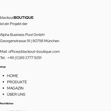
gehört
in
ein
blackout
BOUTIQUE
Blackout
ist ein Projekt der
Notfallkit
Alpha Business Pool GmbH
Georgenstrasse 91 | 80798 München
Mail: office@blackout-boutique.com
Tel.: +49 (0)89 2777 9291
shop
HOME
PRODUKTE
MAGAZIN
ÜBER UNS
Rechtliches