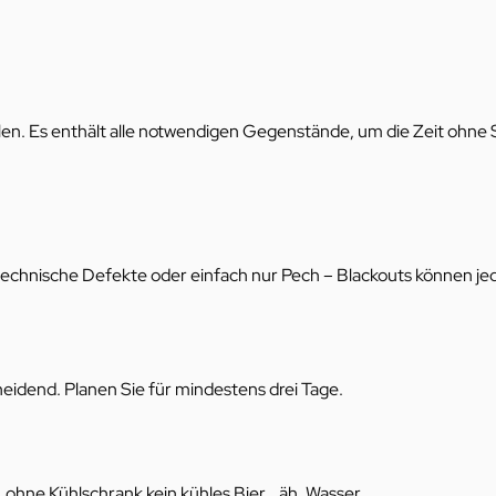
ällen. Es enthält alle notwendigen Gegenstände, um die Zeit ohne 
technische Defekte oder einfach nur Pech – Blackouts können jede
heidend. Planen Sie für mindestens drei Tage.
 ohne Kühlschrank kein kühles Bier… äh, Wasser.