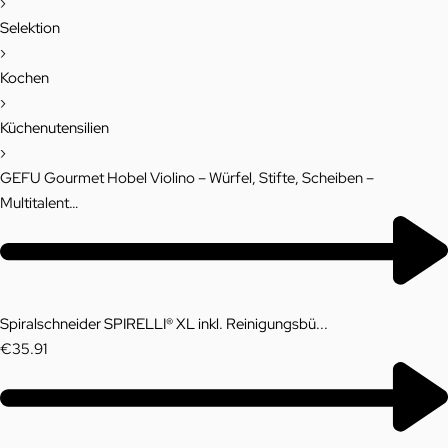
›
Selektion
›
Kochen
›
Küchenutensilien
›
GEFU Gourmet Hobel Violino – Würfel, Stifte, Scheiben –
Multitalent…
P
r
Previous
o
product:
Spiralschneider SPIRELLI® XL inkl. Reinigungsbü...
d
€
35.91
u
c
Next