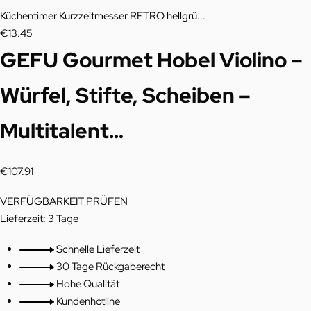
t
product:
Küchentimer Kurzzeitmesser RETRO hellgrü...
n
€
13.45
GEFU Gourmet Hobel Violino –
a
v
Würfel, Stifte, Scheiben –
i
Multitalent…
g
a
€
107.91
t
VERFÜGBARKEIT PRÜFEN
i
Lieferzeit:
3 Tage
o
Schnelle Lieferzeit
30 Tage Rückgaberecht
n
Hohe Qualität
Kundenhotline